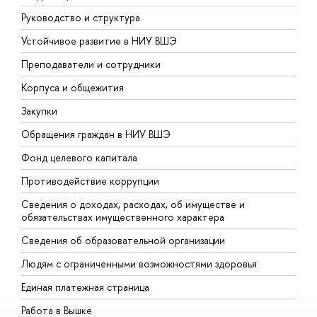
Руководство и структура
Д
Устойчивое развитие в НИУ ВШЭ
О
Преподаватели и сотрудники
П
Корпуса и общежития
В
Закупки
П
Обращения граждан в НИУ ВШЭ
А
Фонд целевого капитала
Д
Противодействие коррупции
Ц
Сведения о доходах, расходах, об имуществе и
Б
обязательствах имущественного характера
О
Сведения об образовательной организации
О
Людям с ограниченными возможностями здоровья
Единая платежная страница
Работа в Вышке