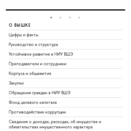
О ВЫШКЕ
Цифры и факты
Л
Руководство и структура
Д
Устойчивое развитие в НИУ ВШЭ
О
Преподаватели и сотрудники
П
Корпуса и общежития
В
Закупки
П
Обращения граждан в НИУ ВШЭ
А
Фонд целевого капитала
Д
Противодействие коррупции
Ц
Сведения о доходах, расходах, об имуществе и
Б
обязательствах имущественного характера