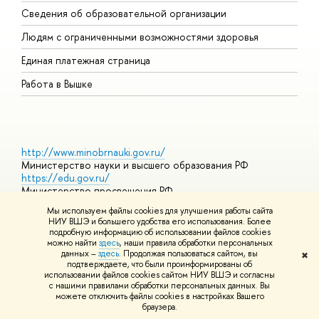
О
Сведения об образовательной организации
О
Людям с ограниченными возможностями здоровья
Единая платежная страница
Работа в Вышке
http://www.minobrnauki.gov.ru/
Министерство науки и высшего образования РФ
https://edu.gov.ru/
Министерство просвещения РФ
https://elearning.hse.ru/mooc
Мы используем файлы cookies для улучшения работы сайта
Массовые открытые онлайн-курсы
НИУ ВШЭ и большего удобства его использования. Более
подробную информацию об использовании файлов cookies
можно найти
здесь
, наши правила обработки персональных
данных –
здесь
. Продолжая пользоваться сайтом, вы
✖
© НИУ ВШЭ 1993–2026
Адреса и контакты
Условия
подтверждаете, что были проинформированы об
использования материалов
Политика конфиденциальности
Карта
использовании файлов cookies сайтом НИУ ВШЭ и согласны
сайта
с нашими правилами обработки персональных данных. Вы
Шрифты HSE Sans и HSE Slab разработаны в
Школе дизайна НИУ
можете отключить файлы cookies в настройках Вашего
ВШЭ
браузера.
Редактору