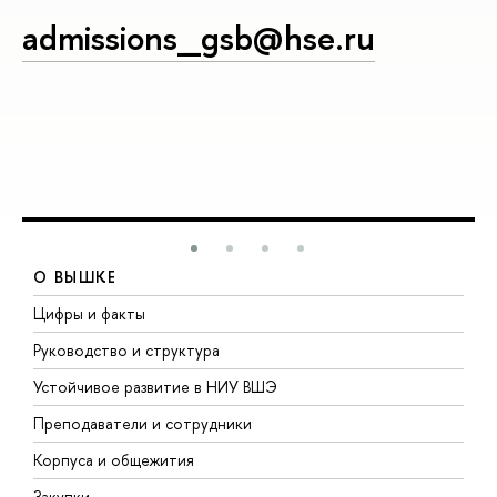
admissions_gsb@hse.ru
О ВЫШКЕ
Цифры и факты
Л
Руководство и структура
Д
Устойчивое развитие в НИУ ВШЭ
О
Преподаватели и сотрудники
П
Корпуса и общежития
В
Закупки
П