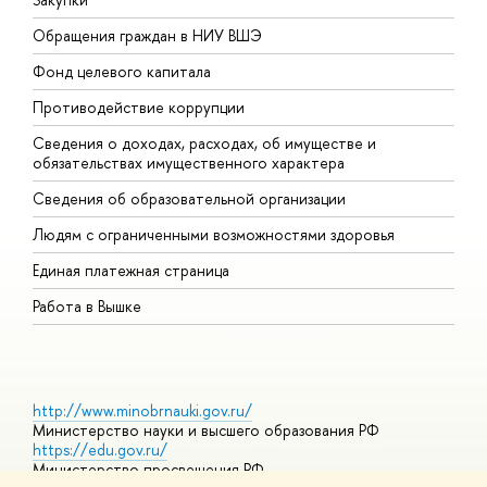
Обращения граждан в НИУ ВШЭ
А
Фонд целевого капитала
Д
Противодействие коррупции
Ц
Сведения о доходах, расходах, об имуществе и
Б
обязательствах имущественного характера
О
Сведения об образовательной организации
О
Людям с ограниченными возможностями здоровья
Единая платежная страница
Работа в Вышке
http://www.minobrnauki.gov.ru/
Министерство науки и высшего образования РФ
https://edu.gov.ru/
Министерство просвещения РФ