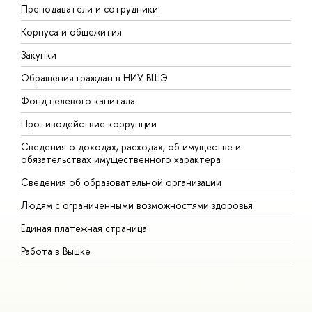
Преподаватели и сотрудники
П
Корпуса и общежития
В
Закупки
П
Обращения граждан в НИУ ВШЭ
А
Фонд целевого капитала
Д
Противодействие коррупции
Ц
Сведения о доходах, расходах, об имуществе и
Б
обязательствах имущественного характера
О
Сведения об образовательной организации
О
Людям с ограниченными возможностями здоровья
Единая платежная страница
Работа в Вышке