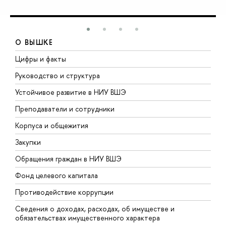
О ВЫШКЕ
Цифры и факты
Л
Руководство и структура
Д
Устойчивое развитие в НИУ ВШЭ
О
Преподаватели и сотрудники
П
Корпуса и общежития
В
Закупки
П
Обращения граждан в НИУ ВШЭ
А
Фонд целевого капитала
Д
Противодействие коррупции
Ц
Сведения о доходах, расходах, об имуществе и
Б
обязательствах имущественного характера
О