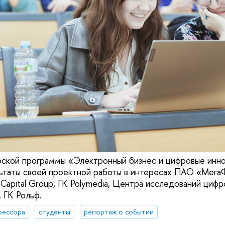
рской программы «Электронный бизнес и цифровые инн
ьтаты своей проектной работы в интересах ПАО «Мега
 Capital Group, ГК Polymedia, Центра исследований циф
ГК Рольф.
фессора
студенты
репортаж о событии