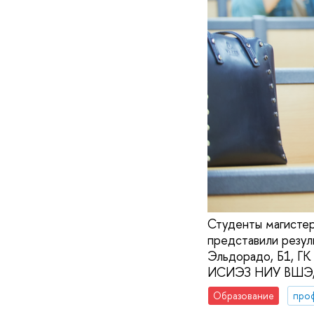
Студенты магисте
представили резул
Эльдорадо, Б1, ГК
ИСИЭЗ НИУ ВШЭ, 
Образование
про