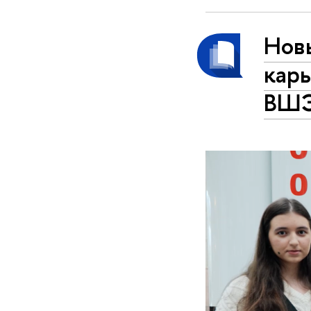
Нов
кар
ВШ