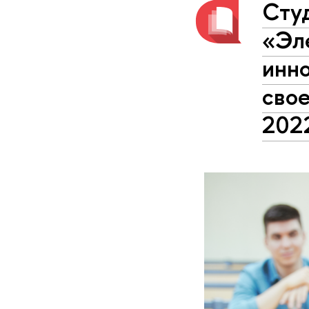
Сту
«Эл
инн
свое
202