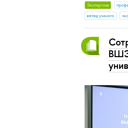
Экспертиза
профе
взгляд ученого
эк
Сот
ВШЭ
уни