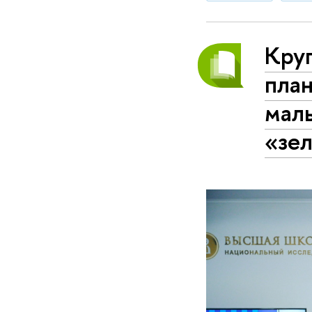
Кру
план
мал
«зел