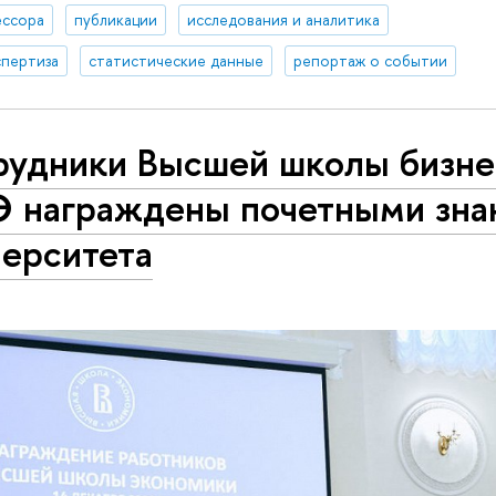
ссора
публикации
исследования и аналитика
спертиза
статистические данные
репортаж о событии
рудники Высшей школы бизн
 награждены почетными зна
верситета