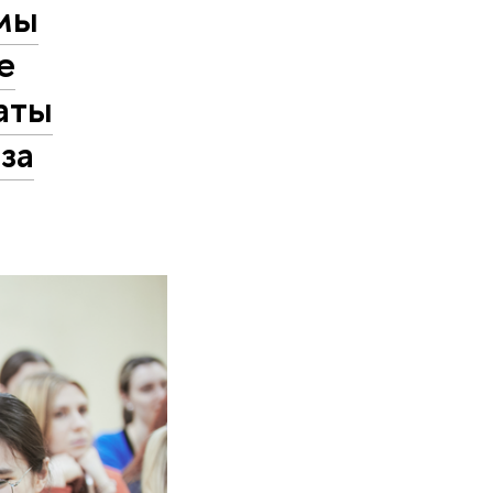
мы
е
аты
за