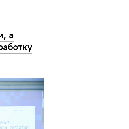
, а
работку