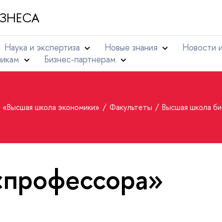
ЗНЕСА
Наука и экспертиза
Новые знания
Новости 
никам
Бизнес-партнерам
т «Высшая школа экономики»
Факультеты
Высшая школа б
«профессора»