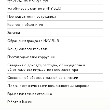
Руководство и структура
Д
Устойчивое развитие в НИУ ВШЭ
О
Преподаватели и сотрудники
П
Корпуса и общежития
В
Закупки
П
Обращения граждан в НИУ ВШЭ
А
Фонд целевого капитала
Д
Противодействие коррупции
Ц
Сведения о доходах, расходах, об имуществе и
Б
обязательствах имущественного характера
О
Сведения об образовательной организации
О
Людям с ограниченными возможностями здоровья
Единая платежная страница
Работа в Вышке