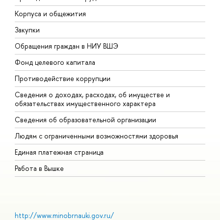
Корпуса и общежития
В
Закупки
П
Обращения граждан в НИУ ВШЭ
А
Фонд целевого капитала
Д
Противодействие коррупции
Ц
Сведения о доходах, расходах, об имуществе и
Б
обязательствах имущественного характера
О
Сведения об образовательной организации
О
Людям с ограниченными возможностями здоровья
Единая платежная страница
Работа в Вышке
http://www.minobrnauki.gov.ru/