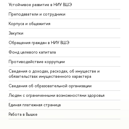
Устойчивое развитие в НИУ ВШЭ
О
Преподаватели и сотрудники
П
Корпуса и общежития
В
Закупки
П
Обращения граждан в НИУ ВШЭ
А
Фонд целевого капитала
Д
Противодействие коррупции
Ц
Сведения о доходах, расходах, об имуществе и
Б
обязательствах имущественного характера
О
Сведения об образовательной организации
О
Людям с ограниченными возможностями здоровья
Единая платежная страница
Работа в Вышке