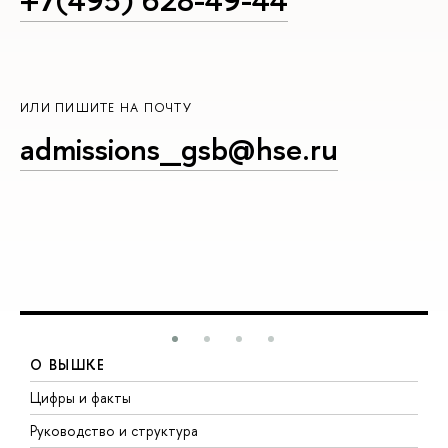
+7(495) 628-49-44
ИЛИ ПИШИТЕ НА ПОЧТУ
admissions_gsb@hse.ru
О ВЫШКЕ
Цифры и факты
Л
Руководство и структура
Д