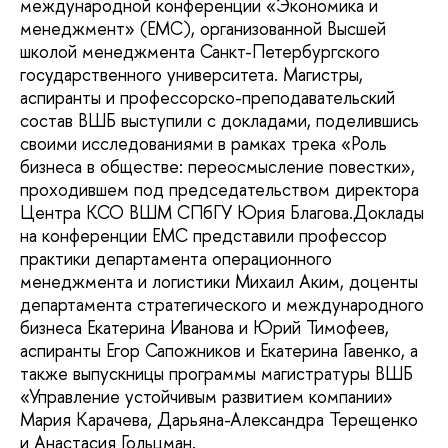
международной конференции «Экономика и
менеджмент» (EMC), организованной Высшей
школой менеджмента Санкт-Петербургского
государственного университета. Магистры,
аспиранты и профессорско-преподавательский
состав ВШБ выступили с докладами, поделившись
своими исследованиями в рамках трека «Роль
бизнеса в обществе: переосмысление повестки»,
проходившем под председательством директора
Центра КСО ВШМ СПбГУ Юрия Благова.Доклады
на конференции EMC представили профессор
практики департамента операционного
менеджмента и логистики Михаил Аким, доценты
департамента стратегического и международного
бизнеса Екатерина Иванова и Юрий Тимофеев,
аспиранты Егор Сапожников и Екатерина Гавенко, а
также выпускницы программы магистратуры ВШБ
«Управление устойчивым развитием компании»
Мария Карачева, Дарьяна-Александра Терещенко
и Анастасия Гольцман.