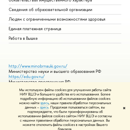
О
Сведения об образовательной организации
О
Людям с ограниченными возможностями здоровья
Единая платежная страница
Работа в Вышке
http://www.minobrnauki.gov.ru/
Министерство науки и высшего образования РФ
https://edu.gov.ru/
Министерство просвещения РФ
https://elearning.hse.ru/mooc
Мы используем файлы cookies для улучшения работы сайта
Массовые открытые онлайн-курсы
НИУ ВШЭ и большего удобства его использования. Более
подробную информацию об использовании файлов cookies
можно найти
здесь
, наши правила обработки персональных
данных –
здесь
. Продолжая пользоваться сайтом, вы
✖
© НИУ ВШЭ 1993–2026
Адреса и контакты
Условия
подтверждаете, что были проинформированы об
использования материалов
Политика конфиденциальности
Карта
использовании файлов cookies сайтом НИУ ВШЭ и согласны
сайта
с нашими правилами обработки персональных данных. Вы
Шрифты HSE Sans и HSE Slab разработаны в
Школе дизайна НИУ
можете отключить файлы cookies в настройках Вашего
ВШЭ
браузера.