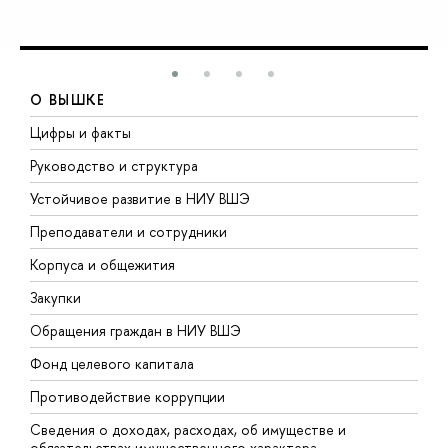
О ВЫШКЕ
Цифры и факты
Л
Руководство и структура
Д
Устойчивое развитие в НИУ ВШЭ
О
Преподаватели и сотрудники
П
Корпуса и общежития
В
Закупки
П
Обращения граждан в НИУ ВШЭ
А
Фонд целевого капитала
Д
Противодействие коррупции
Ц
Сведения о доходах, расходах, об имуществе и
Б
обязательствах имущественного характера