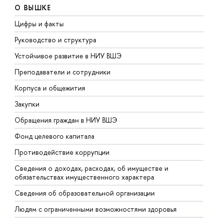
О ВЫШКЕ
Цифры и факты
Л
Руководство и структура
Д
Устойчивое развитие в НИУ ВШЭ
О
Преподаватели и сотрудники
П
Корпуса и общежития
В
Закупки
П
Обращения граждан в НИУ ВШЭ
А
Фонд целевого капитала
Д
Противодействие коррупции
Ц
Сведения о доходах, расходах, об имуществе и
Б
обязательствах имущественного характера
О
Сведения об образовательной организации
О
Людям с ограниченными возможностями здоровья