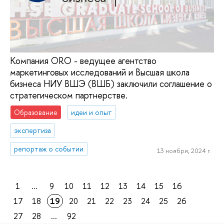
Компания ORO - ведущее агентство
маркетинговых исследований и Высшая школа
бизнеса НИУ ВШЭ (ВШБ) заключили соглашение о
стратегическом партнерстве.
Образование
идеи и опыт
экспертиза
репортаж о событии
13 ноября, 2024 г.
1
...
9
10
11
12
13
14
15
16
17
18
19
20
21
22
23
24
25
26
27
28
...
92