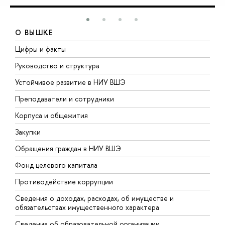
О ВЫШКЕ
Цифры и факты
Л
Руководство и структура
Д
Устойчивое развитие в НИУ ВШЭ
О
Преподаватели и сотрудники
П
Корпуса и общежития
В
Закупки
П
Обращения граждан в НИУ ВШЭ
А
Фонд целевого капитала
Д
Противодействие коррупции
Ц
Сведения о доходах, расходах, об имуществе и
Б
обязательствах имущественного характера
О
Сведения об образовательной организации