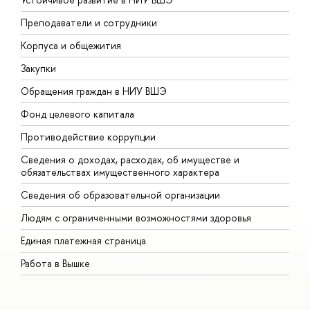
Преподаватели и сотрудники
П
Корпуса и общежития
В
Закупки
П
Обращения граждан в НИУ ВШЭ
А
Фонд целевого капитала
Д
Противодействие коррупции
Ц
Сведения о доходах, расходах, об имуществе и
Б
обязательствах имущественного характера
О
Сведения об образовательной организации
О
Людям с ограниченными возможностями здоровья
Единая платежная страница
Работа в Вышке