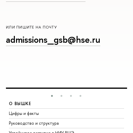
ИЛИ ПИШИТЕ НА ПОЧТУ
admissions_gsb@hse.ru
О ВЫШКЕ
Цифры и факты
Л
Руководство и структура
Д
Устойчивое развитие в НИУ ВШЭ
О