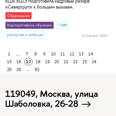
ВШБ ВШЭ подготовила кадровый резерв
«Севергруп» к большим вызовам.
Образование
Корпоративное обучение
СМИ
репортаж о событии
10 января, 2025 г.
1
...
7
8
9
10
11
12
13
14
15
16
17
18
19
20
21
22
23
24
25
26
...
92
119049, Москва, улица
Шаболовка, 26-28