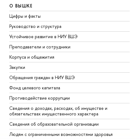
О ВЫШКЕ
Цифры и факты
Л
Руководство и структура
Д
Устойчивое развитие в НИУ ВШЭ
О
Преподаватели и сотрудники
П
Корпуса и общежития
В
Закупки
П
Обращения граждан в НИУ ВШЭ
А
Фонд целевого капитала
Д
Противодействие коррупции
Ц
Сведения о доходах, расходах, об имуществе и
Б
обязательствах имущественного характера
О
Сведения об образовательной организации
О
Людям с ограниченными возможностями здоровья