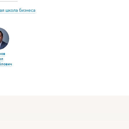
ая школа бизнеса
ров
ил
йлович