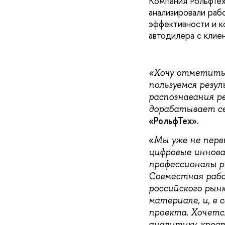
Компания РольфТех
анализировали раб
эффективности и к
автодилера с клие
«Хочу отметить
пользуемся резу
распознавания ре
дорабатывает с
«РольфТех»
.
«
Мы уже не перв
цифровые иннова
профессионалы р
Совместная рабо
российского рын
материале, и, в 
проекта. Хочетс
аналитику, креа