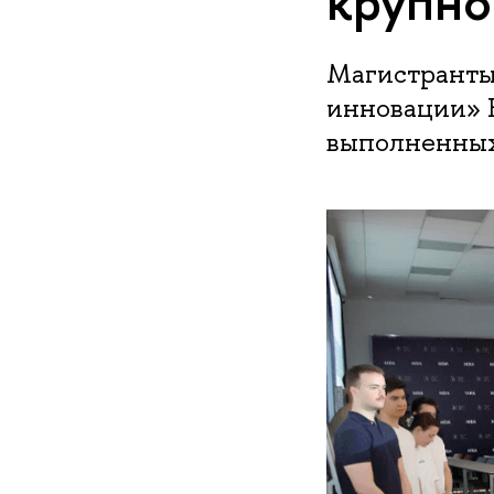
крупно
Магистранты
инновации» 
выполненных