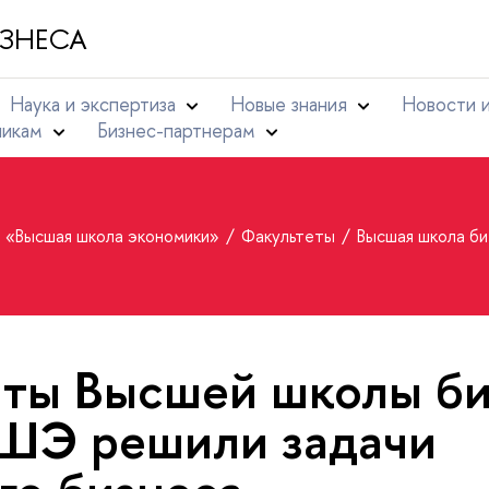
ЗНЕСА
Наука и экспертиза
Новые знания
Новости 
никам
Бизнес-партнерам
т «Высшая школа экономики»
Факультеты
Высшая школа б
ты Высшей школы би
ШЭ решили задачи