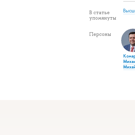
Высш
В статье
упомянуты
Персоны
Кома
Миха
Миха