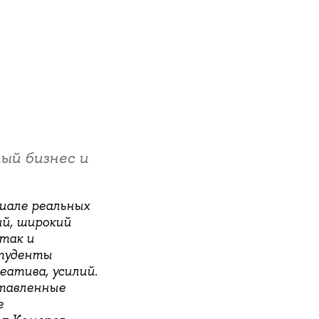
ый бизнес и
иале реальных
ий, широкий
так и
студенты
еатива, усилий.
ставленные
е