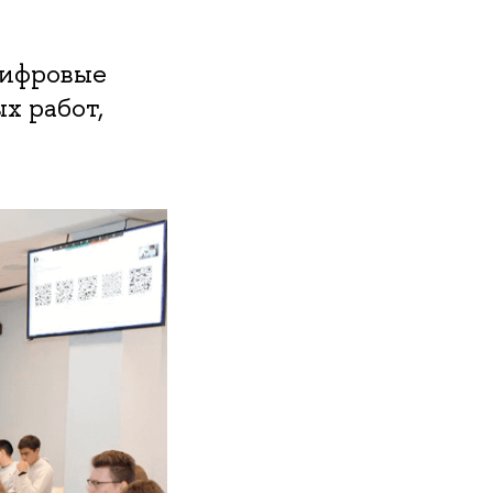
цифровые
х работ,