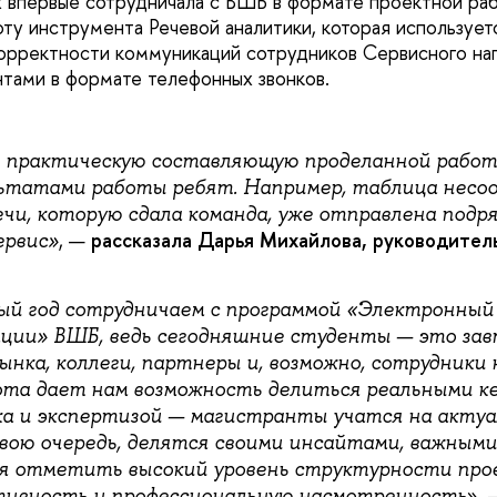
 впервые сотрудничала с ВШБ в формате проектной раб
оту инструмента Речевой аналитики, которая используе
орректности коммуникаций сотрудников Сервисного на
нтами в формате телефонных звонков.
 практическую составляющую проделанной работ
льтатами работы ребят. Например, таблица нес
чи, которую сдала команда, уже отправлена подряд
, —
рассказала Дарья Михайлова, руководите
ервис»
ый год сотрудничаем с программой «Электронный 
ции» ВШБ, ведь сегодняшние студенты — это за
ынка, коллеги, партнеры и, возможно, сотрудники
та дает нам возможность делиться реальными к
ка и экспертизой — магистранты учатся на акту
свою очередь, делятся своими инсайтами, важными
я отметить высокий уровень структурности про
»,
тивность и профессиональную насмотренность