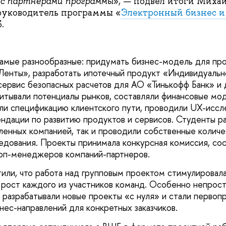
 с партнерами программы
», — подвел итоги Михаи
руководитель программы «
Электронный бизнес и
.
самые разнообразные: придумать бизнес-модель для про
Ленты», разработать ипотечный продукт «Индивидуаль
сервис безопасных расчетов для АО «Тинькофф Банк» и 
итывали потенциалы рынков, составляли финансовые мод
али спецификацию клиентского пути, проводили UX-иссл
ндации по развитию продуктов и сервисов. Студенты ра
ленных компанией, так и проводили собственные количе
едования. Проекты принимала конкурсная комиссия, со
топ-менеджеров компаний-партнеров.
или, что работа над групповым проектом стимулировал
рост каждого из участников команд. Особенно непрос
 разрабатывали новые проекты «с нуля» и стали первоп
нес-направлений для конкретных заказчиков.