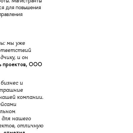
оты. Магистранты
тся для повышения
правления
ы: мы уже
оответствий
чику, и он
ль проектов, ООО
бизнес и
втрашние
 нашей компании.
ейсами
альном
 для нашего
ектов, отличную
 —
отметил