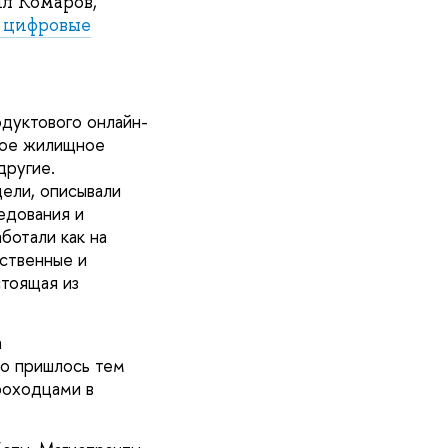
л Комаров,
 цифровые
дуктового онлайн-
ное жилищное
другие.
ели, описывали
едования и
ботали как на
ственные и
стоящая из
а
то пришлось тем
роходцами в