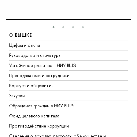
О ВЫШКЕ
Цифры и факты
Л
Руководство и структура
Д
Устойчивое развитие в НИУ ВШЭ
О
Преподаватели и сотрудники
П
Корпуса и общежития
В
Закупки
П
Обращения граждан в НИУ ВШЭ
А
Фонд целевого капитала
Д
Противодействие коррупции
Ц
Сведения о доходах, расходах, об имуществе и
Б