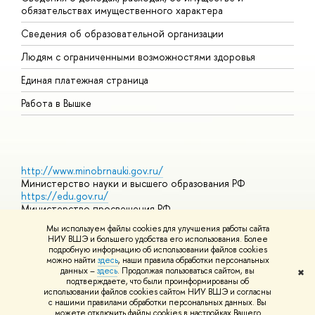
обязательствах имущественного характера
О
Сведения об образовательной организации
О
Людям с ограниченными возможностями здоровья
Единая платежная страница
Работа в Вышке
http://www.minobrnauki.gov.ru/
Министерство науки и высшего образования РФ
https://edu.gov.ru/
Министерство просвещения РФ
https://elearning.hse.ru/mooc
Мы используем файлы cookies для улучшения работы сайта
Массовые открытые онлайн-курсы
НИУ ВШЭ и большего удобства его использования. Более
подробную информацию об использовании файлов cookies
можно найти
здесь
, наши правила обработки персональных
данных –
здесь
. Продолжая пользоваться сайтом, вы
✖
© НИУ ВШЭ 1993–2026
Адреса и контакты
Условия
подтверждаете, что были проинформированы об
использования материалов
Политика конфиденциальности
Карта
использовании файлов cookies сайтом НИУ ВШЭ и согласны
сайта
с нашими правилами обработки персональных данных. Вы
Шрифты HSE Sans и HSE Slab разработаны в
Школе дизайна НИУ
можете отключить файлы cookies в настройках Вашего