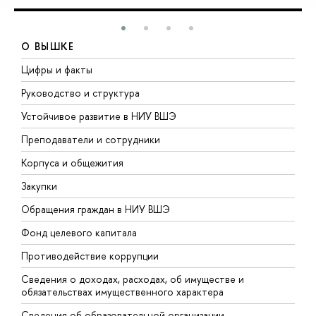
О ВЫШКЕ
Цифры и факты
Л
Руководство и структура
Д
Устойчивое развитие в НИУ ВШЭ
О
Преподаватели и сотрудники
П
Корпуса и общежития
В
Закупки
П
Обращения граждан в НИУ ВШЭ
А
Фонд целевого капитала
Д
Противодействие коррупции
Ц
Сведения о доходах, расходах, об имуществе и
Б
обязательствах имущественного характера
О
Сведения об образовательной организации