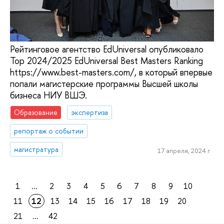
Рейтинговое агентство EdUniversal опубликовало
Top 2024/2025 EdUniversal Best Masters Ranking
https://www.best-masters.com/, в который впервые
попали магистерские программы Высшей школы
бизнеса НИУ ВШЭ.
Образование
экспертиза
репортаж о событии
магистратура
17 апреля, 2024 г.
1
...
2
3
4
5
6
7
8
9
10
11
12
13
14
15
16
17
18
19
20
21
...
42