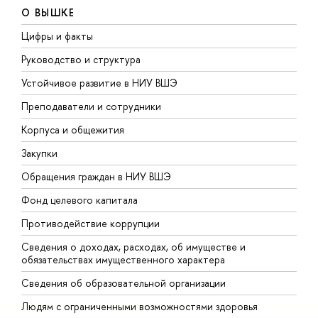
О ВЫШКЕ
Цифры и факты
Л
Руководство и структура
Д
Устойчивое развитие в НИУ ВШЭ
О
Преподаватели и сотрудники
П
Корпуса и общежития
В
Закупки
П
Обращения граждан в НИУ ВШЭ
А
Фонд целевого капитала
Д
Противодействие коррупции
Ц
Сведения о доходах, расходах, об имуществе и
Б
обязательствах имущественного характера
О
Сведения об образовательной организации
О
Людям с ограниченными возможностями здоровья