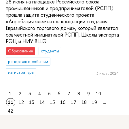
28 июня на площадке Российского союза
промышленников и предпринимателей (РСПП)
прошла защита студенческого проекта
«Апробация элементов концепции создания
Евразийского торгового дома», который является
совместной инициативой РСПП, Школы экспорта
РЭЦ и НИУ ВШЭ.
Образование
студенты
репортаж о событии
магистратура
3 июля, 2024 г.
1
2
3
4
5
6
7
8
9
10
11
12
13
14
15
16
17
18
19
...
42