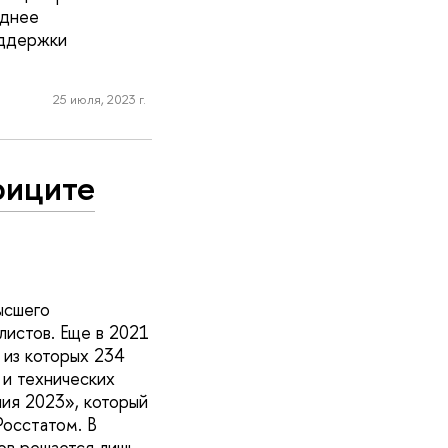
еднее
оддержки
25 июля, 2023 г.
фиците
ысшего
листов. Еще в 2021
 из которых 234
 и технических
ния 2023», который
осстатом. В
ов решается лишь