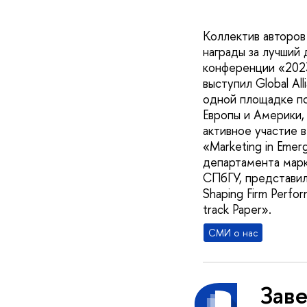
Коллектив авторо
награды за лучший
конференции «2023
выступил Global Al
одной площадке по
Европы и Америки,
активное участие в
«Marketing in Emer
департамента мар
СПбГУ, представили
Shaping Firm Perf
track Paper».
СМИ о нас
Зав