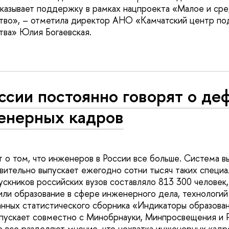
оказывает поддержку в рамках нацпроекта «Малое и ср
тво», – отметила директор АНО «Камчатский центр п
ва» Юлия Богаевская.
ссии постоянно говорят о де
енерных кадров
т о том, что инженеров в России все больше. Система в
вительно выпускает ежегодно сотни тысяч таких специа
ускников российских вузов составляло 813 300 человек,
или образование в сфере инженерного дела, технологий
данных статистического сборника «Индикаторы образова
скает совместно с Минобрнауки, Минпросвещения и Р
е все разделяют мнение, что нехватка инженерных кадр