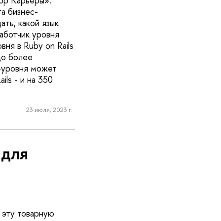
абр Карьеры».
а бизнес-
ать, какой язык
аботчик уровня
вня в Ruby on Rails
до более
r-уровня может
ils - и на 350
23 июля, 2023 г.
 для
 эту товарную