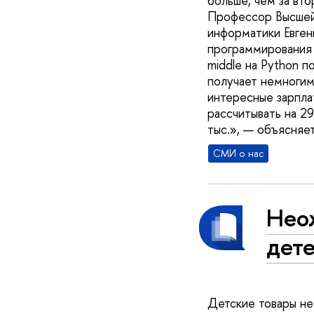
больше, чем за вт
Профессор Высшей
информатики Евгени
программирования 
middle на Python п
получает немногим
интересные зарпла
рассчитывать на 29
тыс.», — объясняет
СМИ о нас
Неож
дет
Детские товары н