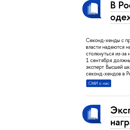
В Ро
оде
Секонд-хенды с пр
власти надеются н
столкнуться из-за
1 сентября должны
эксперт Высшей ш
секонд-хендов в Р
СМИ о нас
Экс
нагр