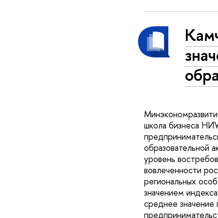
Камч
зна
обра
Минэкономразвития
школа бизнеса НИ
предпринимательск
образовательной а
уровень востребов
вовлеченности рос
региональных особ
значением индекса
среднее значение 
предпринимательст