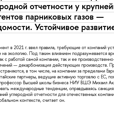
родной отчетности у крупне
тентов парниковых газов —
домости. Устойчивое развити
мент в 2021 г. ввел правила, требующие от компаний ус
е на экологию. Под таким влиянием подразумевается 
ак с работой самой компании, так и ее производственно
ничений — декарбонизация действующих производств. П
страняются, в том числе, на компании за пределами Ев
итайские партнеры, ведущие активную торговлю с ЕС, п
т профессор Высшей школы бизнеса НИУ ВШЭ Михаил Ак
вать международные тенденции, оправдываясь санкция
ний углеродной отчетности для отечественных компан
обальном контексте, считает он.