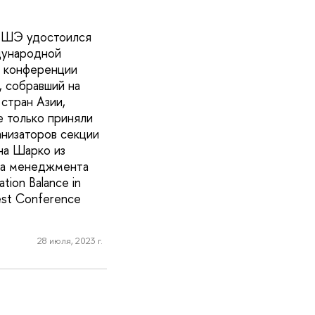
 ВШЭ удостоился
дународной
м конференции
, собравший на
стран Азии,
е только приняли
анизаторов секции
ена Шарко из
ла менеджмента
tion Balance in
est Conference
28 июля, 2023 г.