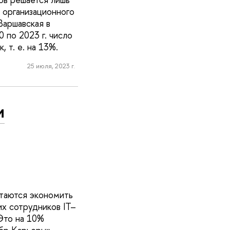
 организационного
аршавская в
0 по 2023 г. число
 т. е. на 13%.
25 июля, 2023 г.
и
ытаются экономить
их сотрудников IT–
Это на 10%