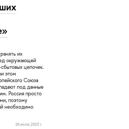
йших
е»
транять их
вред окружающей
-сбытовых цепочек.
ри этом
ропейского Союза
опадают под данные
им. Россия просто
ми, поэтому
ий необходимо
26 июля, 2023 г.