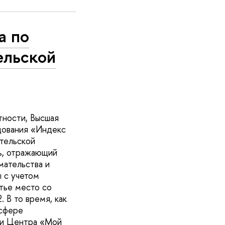
а по
ельской
тности, Высшая
дования «Индекс
тельской
ль, отражающий
мательства и
 с учетом
тье место со
 В то время, как
 сфере
ти Центра «Мой