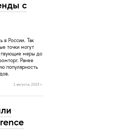
енды с
 в России. Так
ые точки могут
тствующие меры до
омторг. Ранее
ую популярность
дов.
1 августа, 2023 г.
или
erence