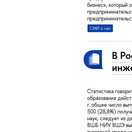
бизнес», который 
предпринимательс
предпринимательст
СМИ о нас
В Ро
инж
Статистика говори
образования дейст
г. общее число вып
500 (28,8%) получ
наук, следует из 
ВШБ НИУ ВШЭ выпу
вузовской среде н