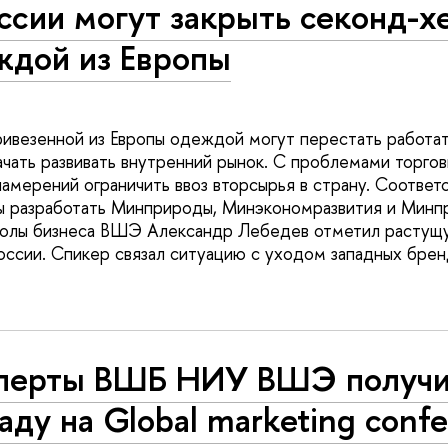
ссии могут закрыть секонд-х
ждой из Европы
ивезенной из Европы одеждой могут перестать работать
ачать развивать внутренний рынок. С проблемами торгов
 намерений ограничить ввоз вторсырья в страну. Соотве
 разработать Минприроды, Минэкономразвития и Минпр
колы бизнеса ВШЭ Александр Лебедев отметил растущ
оссии. Спикер связал ситуацию с уходом западных брен
перты ВШБ НИУ ВШЭ получ
аду на Global marketing conf