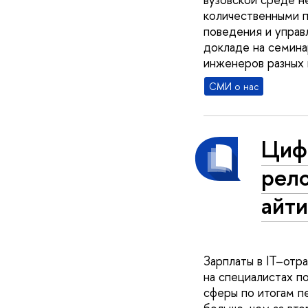
количественными п
поведения и упра
докладе на семинар
инженеров разных п
СМИ о нас
Циф
рел
айт
Зарплаты в IT–отр
на специалистах п
сферы по итогам п