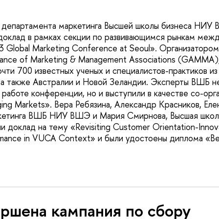
в департамента маркетинга Высшей школы бизнеса НИУ
 доклад в рамках секции по развивающимся рынкам меж
 Global Marketing Conference at Seoul». Организаторо
liance of Marketing & Management Associations (GAMMA)
чти 700 известных ученых и специалистов-практиков из 
 а также Австралии и Новой Зеландии. Эксперты ВШБ н
 работе конференции, но и выступили в качестве со-орг
ging Markets». Вера Ребязина, Александр Красников, Ел
кетинга ВШБ НИУ ВШЭ и Мария Смирнова, Высшая шко
 доклад на тему «Revisiting Customer Orientation-Innova
ormance in VUCA Context» и были удостоены диплома «B
ершена кампания по сбору