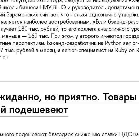
орое полугодие 2022 года, следует из исследования «Х
 школы бизнеса НИУ ВШЭ и руководитель департамент
й Зараменских считает, что нельзя однозначно утвержд
является наиболее востребованным. «Если бэкенд-разр
олучает 180 тыс. рублей, то его коллега аналогичного уро
 меньше — 169 тыс. При этом у второго имеются гораз
тные перспективы. Бэкенд-разработчик на Python senio
7 тыс. рублей в месяц, а senior-специалист на Ruby on Ra
 он.
иданно, но приятно. Товары
ей подешевеют
емного подешевеют благодаря снижению ставки НДС на