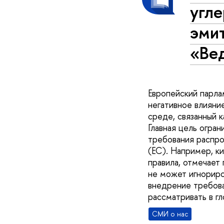
угле
эми
«Ве
Европейский парла
негативное влияни
среде, связанный к
Главная цель огра
требования распро
(ЕС). Например, к
правила, отмечае
не может игнориро
внедрение требова
рассматривать в гл
СМИ о нас