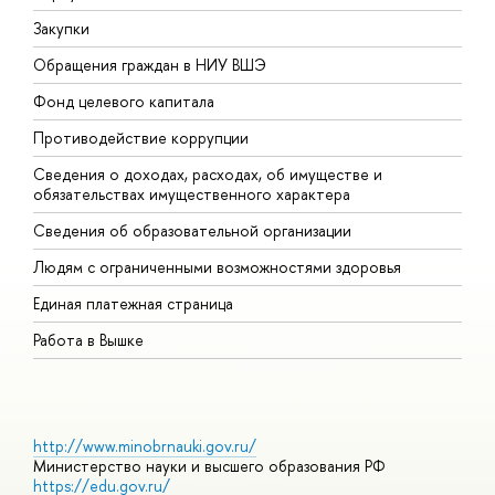
Закупки
П
Обращения граждан в НИУ ВШЭ
А
Фонд целевого капитала
Д
Противодействие коррупции
Ц
Сведения о доходах, расходах, об имуществе и
Б
обязательствах имущественного характера
О
Сведения об образовательной организации
О
Людям с ограниченными возможностями здоровья
Единая платежная страница
Работа в Вышке
http://www.minobrnauki.gov.ru/
Министерство науки и высшего образования РФ
https://edu.gov.ru/