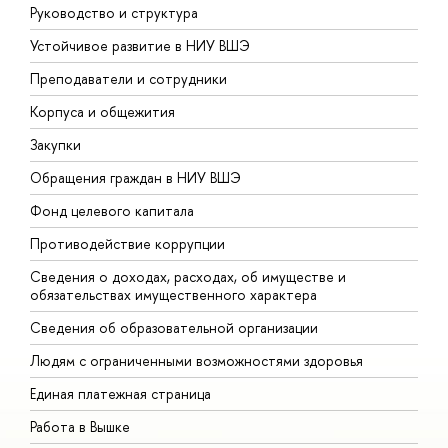
Руководство и структура
Д
Устойчивое развитие в НИУ ВШЭ
О
Преподаватели и сотрудники
П
Корпуса и общежития
В
Закупки
П
Обращения граждан в НИУ ВШЭ
А
Фонд целевого капитала
Д
Противодействие коррупции
Ц
Сведения о доходах, расходах, об имуществе и
Б
обязательствах имущественного характера
О
Сведения об образовательной организации
О
Людям с ограниченными возможностями здоровья
Единая платежная страница
Работа в Вышке