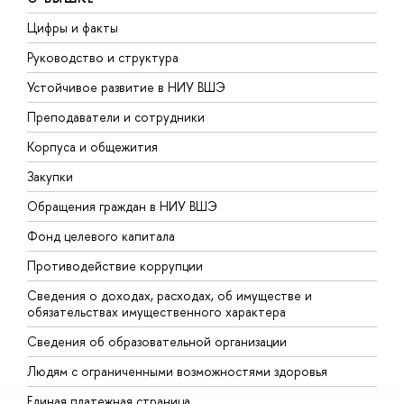
Цифры и факты
Л
Руководство и структура
Д
Устойчивое развитие в НИУ ВШЭ
О
Преподаватели и сотрудники
П
Корпуса и общежития
В
Закупки
П
Обращения граждан в НИУ ВШЭ
А
Фонд целевого капитала
Д
Противодействие коррупции
Ц
Сведения о доходах, расходах, об имуществе и
Б
обязательствах имущественного характера
О
Сведения об образовательной организации
О
Людям с ограниченными возможностями здоровья
Единая платежная страница