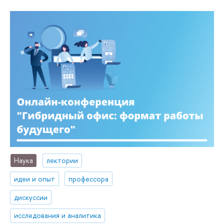
Наука
лектории
идеи и опыт
профессора
дискуссии
исследования и аналитика