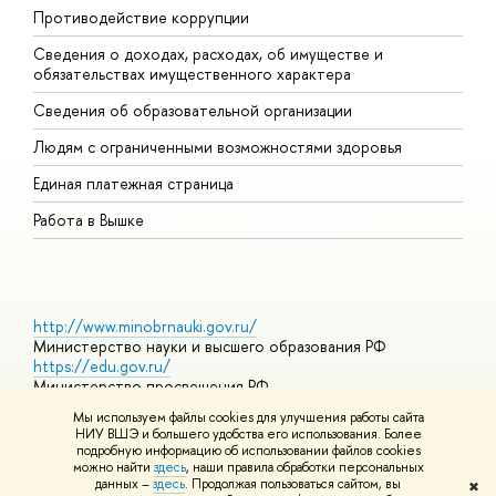
Противодействие коррупции
Ц
Сведения о доходах, расходах, об имуществе и
Б
обязательствах имущественного характера
О
Сведения об образовательной организации
О
Людям с ограниченными возможностями здоровья
Единая платежная страница
Работа в Вышке
http://www.minobrnauki.gov.ru/
Министерство науки и высшего образования РФ
https://edu.gov.ru/
Министерство просвещения РФ
https://elearning.hse.ru/mooc
Мы используем файлы cookies для улучшения работы сайта
Массовые открытые онлайн-курсы
НИУ ВШЭ и большего удобства его использования. Более
подробную информацию об использовании файлов cookies
можно найти
здесь
, наши правила обработки персональных
данных –
здесь
. Продолжая пользоваться сайтом, вы
✖
© НИУ ВШЭ 1993–2026
Адреса и контакты
Условия