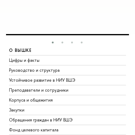
О ВЫШКЕ
Цифры и факты
Л
Руководство и структура
Д
Устойчивое развитие в НИУ ВШЭ
О
Преподаватели и сотрудники
П
Корпуса и общежития
В
Закупки
П
Обращения граждан в НИУ ВШЭ
А
Фонд целевого капитала
Д