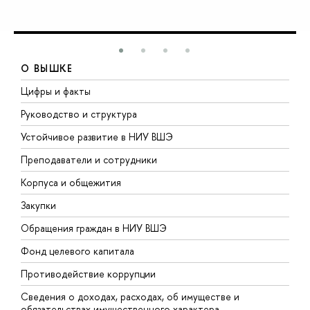
О ВЫШКЕ
Цифры и факты
Л
Руководство и структура
Д
Устойчивое развитие в НИУ ВШЭ
О
Преподаватели и сотрудники
П
Корпуса и общежития
В
Закупки
П
Обращения граждан в НИУ ВШЭ
А
Фонд целевого капитала
Д
Противодействие коррупции
Ц
Сведения о доходах, расходах, об имуществе и
Б
обязательствах имущественного характера