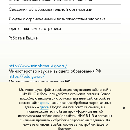
О
Сведения об образовательной организации
О
Людям с ограниченными возможностями здоровья
Единая платежная страница
Работа в Вышке
http://www.minobrnauki.gov.ru/
Министерство науки и высшего образования РФ
https://edu.gov.ru/
Министерство просвещения РФ
https://elearning.hse.ru/mooc
Мы используем файлы cookies для улучшения работы сайта
Массовые открытые онлайн-курсы
НИУ ВШЭ и большего удобства его использования. Более
подробную информацию об использовании файлов cookies
можно найти
здесь
, наши правила обработки персональных
данных –
здесь
. Продолжая пользоваться сайтом, вы
✖
© НИУ ВШЭ 1993–2026
Адреса и контакты
Условия
подтверждаете, что были проинформированы об
использования материалов
Политика конфиденциальности
Карта
использовании файлов cookies сайтом НИУ ВШЭ и согласны
сайта
с нашими правилами обработки персональных данных. Вы
Шрифты HSE Sans и HSE Slab разработаны в
Школе дизайна НИУ
можете отключить файлы cookies в настройках Вашего
ВШЭ
браузера.