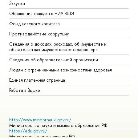
Закупки
П
Обращения граждан в НИУ ВШЭ
А
Фонд целевого капитала
Д
Противодействие коррупции
Ц
Сведения о доходах, расходах, об имуществе и
Б
обязательствах имущественного характера
О
Сведения об образовательной организации
О
Людям с ограниченными возможностями здоровья
Единая платежная страница
Работа в Вышке
http://www.minobrnauki.gov.ru/
Министерство науки и высшего образования РФ
https://edu.gov.ru/
Министерство просвещения РФ