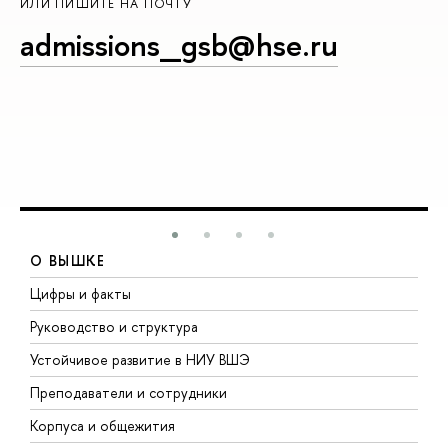
ИЛИ ПИШИТЕ НА ПОЧТУ
admissions_gsb@hse.ru
О ВЫШКЕ
Цифры и факты
Л
Руководство и структура
Д
Устойчивое развитие в НИУ ВШЭ
О
Преподаватели и сотрудники
П
Корпуса и общежития
В