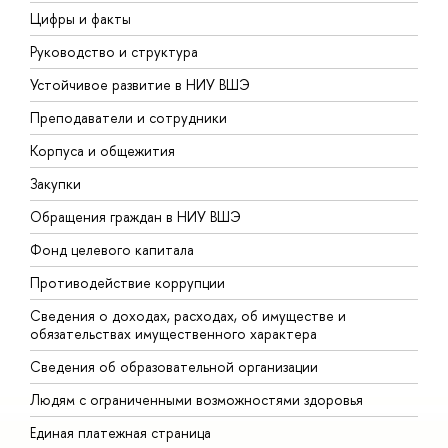
Цифры и факты
Л
Руководство и структура
Д
Устойчивое развитие в НИУ ВШЭ
О
Преподаватели и сотрудники
П
Корпуса и общежития
В
Закупки
П
Обращения граждан в НИУ ВШЭ
А
Фонд целевого капитала
Д
Противодействие коррупции
Ц
Сведения о доходах, расходах, об имуществе и
Б
обязательствах имущественного характера
О
Сведения об образовательной организации
О
Людям с ограниченными возможностями здоровья
Единая платежная страница