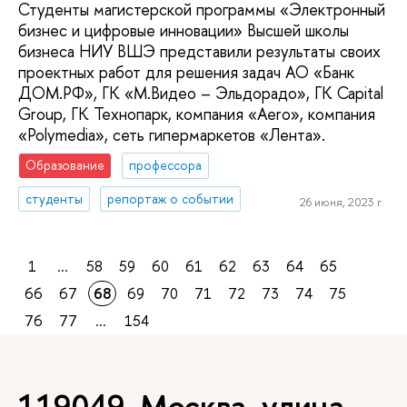
Студенты магистерской программы «Электронный
бизнес и цифровые инновации» Высшей школы
бизнеса НИУ ВШЭ представили результаты своих
проектных работ для решения задач АО «Банк
ДОМ.РФ», ГК «М.Видео – Эльдорадо», ГК Capital
Group, ГК Технопарк, компания «Aero», компания
«Polymedia», сеть гипермаркетов «Лента».
Образование
профессора
студенты
репортаж о событии
26 июня, 2023 г.
1
...
58
59
60
61
62
63
64
65
66
67
68
69
70
71
72
73
74
75
76
77
...
154
119049, Москва, улица