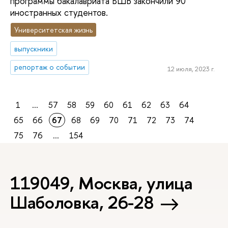
программы бакалавриата ВШБ закончили 90
иностранных студентов.
Университетская жизнь
выпускники
репортаж о событии
12 июля, 2023 г.
1
...
57
58
59
60
61
62
63
64
65
66
67
68
69
70
71
72
73
74
75
76
...
154
119049, Москва, улица
Шаболовка, 26-28