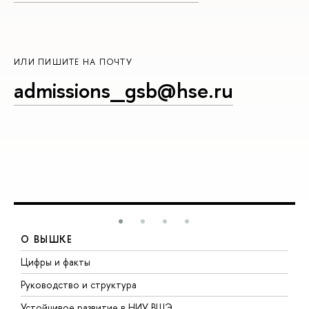
ИЛИ ПИШИТЕ НА ПОЧТУ
admissions_gsb@hse.ru
О ВЫШКЕ
Цифры и факты
Л
Руководство и структура
Д
Устойчивое развитие в НИУ ВШЭ
О