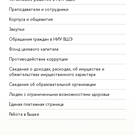
Преподаватели и сотрудники
П
Корпуса и общежития
В
Закупки
П
Обращения граждан в НИУ ВШЭ
А
Фонд целевого капитала
Д
Противодействие коррупции
Ц
Сведения о доходах, расходах, об имуществе и
Б
обязательствах имущественного характера
О
Сведения об образовательной организации
О
Людям с ограниченными возможностями здоровья
Единая платежная страница
Работа в Вышке