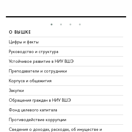
О ВЫШКЕ
Цифры и факты
Л
Руководство и структура
Д
Устойчивое развитие в НИУ ВШЭ
О
Преподаватели и сотрудники
П
Корпуса и общежития
В
Закупки
П
Обращения граждан в НИУ ВШЭ
А
Фонд целевого капитала
Д
Противодействие коррупции
Ц
Сведения о доходах, расходах, об имуществе и
Б