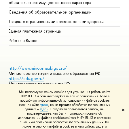
обязательствах имущественного характера
О
Сведения об образовательной организации
О
Людям с ограниченными возможностями здоровья
Единая платежная страница
Работа в Вышке
http://www.minobrnauki.gov.ru/
Министерство науки и высшего образования РФ
https://edu.gov.ru/
Министерство просвещения РФ
https://elearning.hse.ru/mooc
Мы используем файлы cookies для улучшения работы сайта
Массовые открытые онлайн-курсы
НИУ ВШЭ и большего удобства его использования. Более
подробную информацию об использовании файлов cookies
можно найти
здесь
, наши правила обработки персональных
данных –
здесь
. Продолжая пользоваться сайтом, вы
✖
© НИУ ВШЭ 1993–2026
Адреса и контакты
Условия
подтверждаете, что были проинформированы об
использования материалов
Политика конфиденциальности
Карта
использовании файлов cookies сайтом НИУ ВШЭ и согласны
сайта
с нашими правилами обработки персональных данных. Вы
Шрифты HSE Sans и HSE Slab разработаны в
Школе дизайна НИУ
можете отключить файлы cookies в настройках Вашего