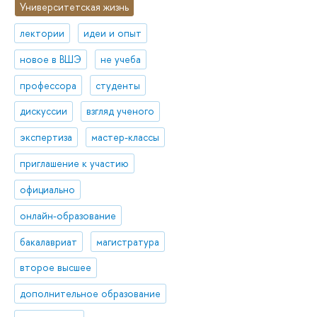
Университетская жизнь
лектории
идеи и опыт
новое в ВШЭ
не учеба
профессора
студенты
дискуссии
взгляд ученого
экспертиза
мастер-классы
приглашение к участию
официально
онлайн-образование
бакалавриат
магистратура
второе высшее
дополнительное образование