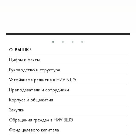
О ВЫШКЕ
Цифры и факты
Л
Руководство и структура
Д
Устойчивое развитие в НИУ ВШЭ
О
Преподаватели и сотрудники
П
Корпуса и общежития
В
Закупки
П
Обращения граждан в НИУ ВШЭ
А
Фонд целевого капитала
Д