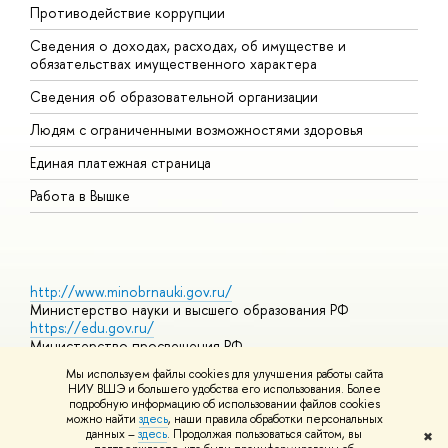
Противодействие коррупции
Ц
Сведения о доходах, расходах, об имуществе и
Б
обязательствах имущественного характера
О
Сведения об образовательной организации
О
Людям с ограниченными возможностями здоровья
Единая платежная страница
Работа в Вышке
http://www.minobrnauki.gov.ru/
Министерство науки и высшего образования РФ
https://edu.gov.ru/
Министерство просвещения РФ
https://elearning.hse.ru/mooc
Мы используем файлы cookies для улучшения работы сайта
Массовые открытые онлайн-курсы
НИУ ВШЭ и большего удобства его использования. Более
подробную информацию об использовании файлов cookies
можно найти
здесь
, наши правила обработки персональных
данных –
здесь
. Продолжая пользоваться сайтом, вы
✖
© НИУ ВШЭ 1993–2026
Адреса и контакты
Условия