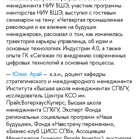
менеджмента НИУ ВШЭ, участник программы
менторства НИУ ВШЭ, выступил с гостевым
семинаром на тему: «Четвертая промышленная
революция и ее влияние на будущих
менеджеров», рассказал о том, как изменилась
траектория карьеры управленца, об идеи и
основных технологиях Индустрии 4.0, а также
опыте ГК «Сегежа» по внедрению современных
цифровых технологий в основные процессы.
Юлия
Арай
– к.э.н., доцент кафедры
стратегического и международного менеджмента
Института «Высшая школа менеджмента» СПбГУ,
исследователь Центра КСО им.
ПрайсВотерхаусКуперс, Высшая школа
менеджмента СПбГУ, Эксперт Фонда
региональных социальных программ «Наше
будущее», Фонда «Навстречу переменам»,
«Бизнес-клуб ЦИСС СПб», Ассоциации
Менеджеров (конкурс People Investor), выступила