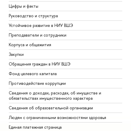
Цифры и факты
Л
Руководство и структура
Д
Устойчивое развитие в НИУ ВШЭ
О
Преподаватели и сотрудники
П
Корпуса и общежития
В
Закупки
П
Обращения граждан в НИУ ВШЭ
А
Фонд целевого капитала
Д
Противодействие коррупции
Ц
Сведения о доходах, расходах, об имуществе и
Б
обязательствах имущественного характера
О
Сведения об образовательной организации
О
Людям с ограниченными возможностями здоровья
Единая платежная страница