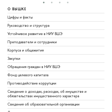
О ВЫШКЕ
Цифры и факты
Л
Руководство и структура
Д
Устойчивое развитие в НИУ ВШЭ
О
Преподаватели и сотрудники
П
Корпуса и общежития
В
Закупки
П
Обращения граждан в НИУ ВШЭ
А
Фонд целевого капитала
Д
Противодействие коррупции
Ц
Сведения о доходах, расходах, об имуществе и
Б
обязательствах имущественного характера
О
Сведения об образовательной организации
О