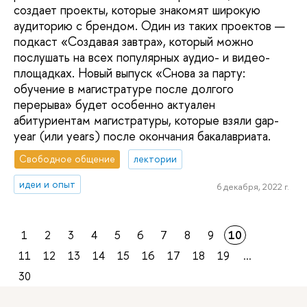
создает проекты, которые знакомят широкую
аудиторию с брендом. Один из таких проектов —
подкаст «Создавая завтра», который можно
послушать на всех популярных аудио- и видео-
площадках. Новый выпуск «Снова за парту:
обучение в магистратуре после долгого
перерыва» будет особенно актуален
абитуриентам магистратуры, которые взяли gap-
year (или years) после окончания бакалавриата.
Свободное общение
лектории
идеи и опыт
6 декабря, 2022 г.
1
2
3
4
5
6
7
8
9
10
11
12
13
14
15
16
17
18
19
...
30