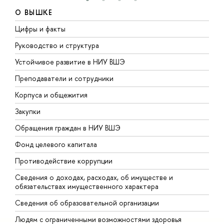
О ВЫШКЕ
Цифры и факты
Л
Руководство и структура
Д
Устойчивое развитие в НИУ ВШЭ
О
Преподаватели и сотрудники
П
Корпуса и общежития
В
Закупки
П
Обращения граждан в НИУ ВШЭ
А
Фонд целевого капитала
Д
Противодействие коррупции
Ц
Сведения о доходах, расходах, об имуществе и
Б
обязательствах имущественного характера
О
Сведения об образовательной организации
О
Людям с ограниченными возможностями здоровья