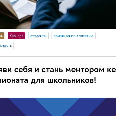
нь
Карьера
студенты
приглашение к участию
ьность
ви себя и стань ментором ке
ионата для школьников!