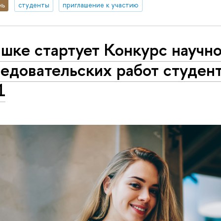
нь
студенты
приглашение к участию
шке стартует Конкурс научно
ледовательских работ студен
1