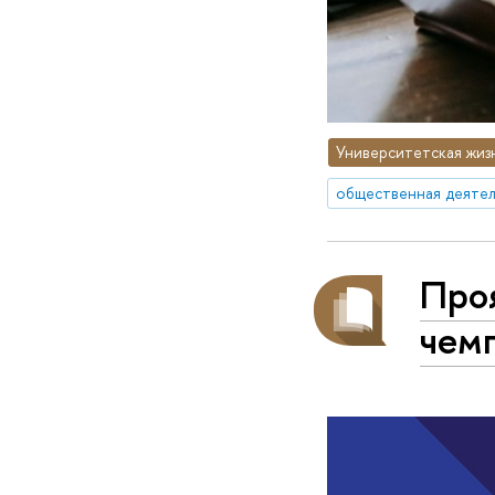
Университетская жиз
общественная деятел
Проя
чемп