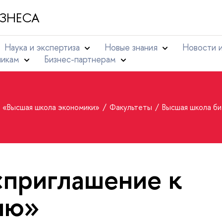
ЗНЕСА
Наука и экспертиза
Новые знания
Новости 
никам
Бизнес-партнерам
т «Высшая школа экономики»
Факультеты
Высшая школа б
«приглашение к
ию»