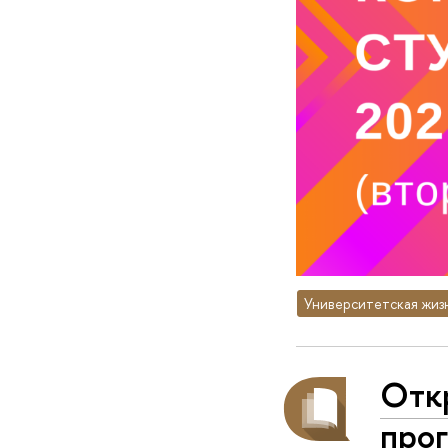
Университетская жиз
Отк
про