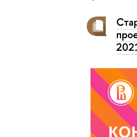
Стар
прое
2021