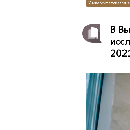
Университетская жиз
В Вы
исс
202