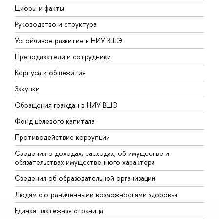
Цифры и факты
Л
Руководство и структура
Д
Устойчивое развитие в НИУ ВШЭ
О
Преподаватели и сотрудники
П
Корпуса и общежития
В
Закупки
П
Обращения граждан в НИУ ВШЭ
А
Фонд целевого капитала
Д
Противодействие коррупции
Ц
Сведения о доходах, расходах, об имуществе и
Б
обязательствах имущественного характера
О
Сведения об образовательной организации
О
Людям с ограниченными возможностями здоровья
Единая платежная страница