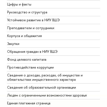
Цифры и факты
Л
Руководство и структура
Д
Устойчивое развитие в НИУ ВШЭ
О
Преподаватели и сотрудники
П
Корпуса и общежития
В
Закупки
П
Обращения граждан в НИУ ВШЭ
А
Фонд целевого капитала
Д
Противодействие коррупции
Ц
Сведения о доходах, расходах, об имуществе и
Б
обязательствах имущественного характера
О
Сведения об образовательной организации
О
Людям с ограниченными возможностями здоровья
Единая платежная страница