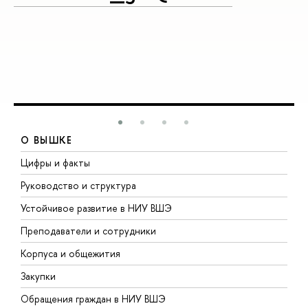
О ВЫШКЕ
Цифры и факты
Л
Руководство и структура
Д
Устойчивое развитие в НИУ ВШЭ
О
Преподаватели и сотрудники
П
Корпуса и общежития
В
Закупки
П
Обращения граждан в НИУ ВШЭ
А