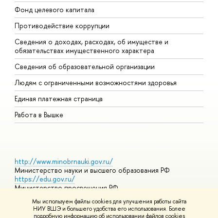
Фонд целевого капитала
Д
Противодействие коррупции
Ц
Сведения о доходах, расходах, об имуществе и
Б
обязательствах имущественного характера
О
Сведения об образовательной организации
О
Людям с ограниченными возможностями здоровья
Единая платежная страница
Работа в Вышке
http://www.minobrnauki.gov.ru/
Министерство науки и высшего образования РФ
https://edu.gov.ru/
Министерство просвещения РФ
https://elearning.hse.ru/mooc
Мы используем файлы cookies для улучшения работы сайта
Массовые открытые онлайн-курсы
НИУ ВШЭ и большего удобства его использования. Более
подробную информацию об использовании файлов cookies