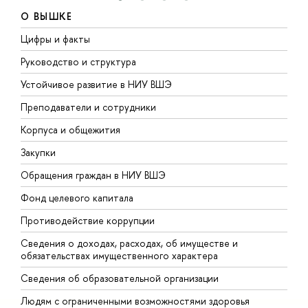
О ВЫШКЕ
Цифры и факты
Л
Руководство и структура
Д
Устойчивое развитие в НИУ ВШЭ
О
Преподаватели и сотрудники
П
Корпуса и общежития
В
Закупки
П
Обращения граждан в НИУ ВШЭ
А
Фонд целевого капитала
Д
Противодействие коррупции
Ц
Сведения о доходах, расходах, об имуществе и
Б
обязательствах имущественного характера
О
Сведения об образовательной организации
О
Людям с ограниченными возможностями здоровья