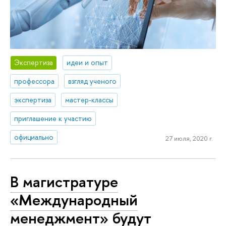
Экспертиза
идеи и опыт
профессора
взгляд ученого
экспертиза
мастер-классы
приглашение к участию
официально
27 июля, 2020 г.
В магистратуре
«Международный
менеджмент» будут