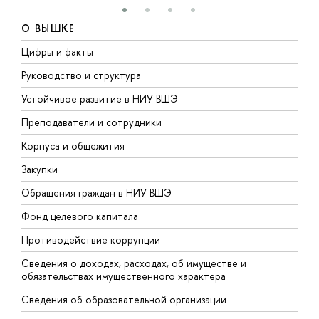
О ВЫШКЕ
Цифры и факты
Л
Руководство и структура
Д
Устойчивое развитие в НИУ ВШЭ
О
Преподаватели и сотрудники
П
Корпуса и общежития
В
Закупки
П
Обращения граждан в НИУ ВШЭ
А
Фонд целевого капитала
Д
Противодействие коррупции
Ц
Сведения о доходах, расходах, об имуществе и
Б
обязательствах имущественного характера
О
Сведения об образовательной организации
О