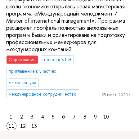
школы экономики открылась новая магистерская
программа «Международный менеджмент /
Master of international management». Программа
расширяет портфель полностью англоязычных
программ Вышки и ориентирована на подготовку
профессиональных менеджеров для
международных компаний.
Образование
новое в ВШЭ
приглашение к участию
магистратура
международное сотрудничество
23 июля, 2020 г.
1
2
3
4
5
6
7
8
9
10
11
12
13