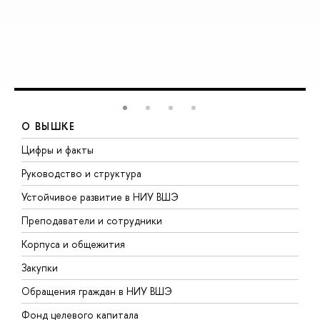
О ВЫШКЕ
Цифры и факты
Л
Руководство и структура
Д
Устойчивое развитие в НИУ ВШЭ
О
Преподаватели и сотрудники
П
Корпуса и общежития
В
Закупки
П
Обращения граждан в НИУ ВШЭ
А
Фонд целевого капитала
Д