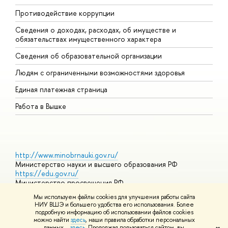
Противодействие коррупции
Ц
Сведения о доходах, расходах, об имуществе и
Б
обязательствах имущественного характера
О
Сведения об образовательной организации
О
Людям с ограниченными возможностями здоровья
Единая платежная страница
Работа в Вышке
http://www.minobrnauki.gov.ru/
Министерство науки и высшего образования РФ
https://edu.gov.ru/
Министерство просвещения РФ
https://elearning.hse.ru/mooc
Мы используем файлы cookies для улучшения работы сайта
Массовые открытые онлайн-курсы
НИУ ВШЭ и большего удобства его использования. Более
подробную информацию об использовании файлов cookies
можно найти
здесь
, наши правила обработки персональных
данных –
здесь
. Продолжая пользоваться сайтом, вы