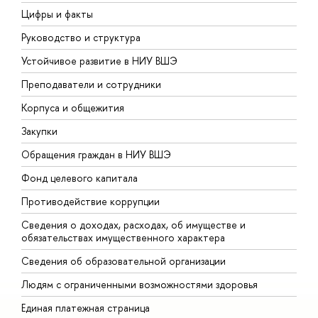
Цифры и факты
Л
Руководство и структура
Д
Устойчивое развитие в НИУ ВШЭ
О
Преподаватели и сотрудники
П
Корпуса и общежития
В
Закупки
П
Обращения граждан в НИУ ВШЭ
А
Фонд целевого капитала
Д
Противодействие коррупции
Ц
Сведения о доходах, расходах, об имуществе и
Б
обязательствах имущественного характера
О
Сведения об образовательной организации
О
Людям с ограниченными возможностями здоровья
Единая платежная страница