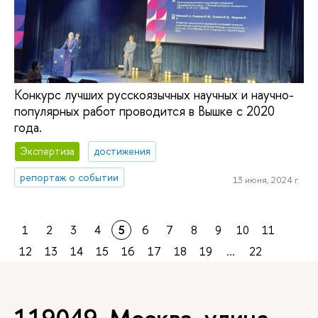
Конкурс лучших русскоязычных научных и научно-
популярных работ проводится в Вышке с 2020
года.
Экспертиза
достижения
репортаж о событии
13 июня, 2024 г.
1
2
3
4
5
6
7
8
9
10
11
12
13
14
15
16
17
18
19
...
22
119049, Москва, улица