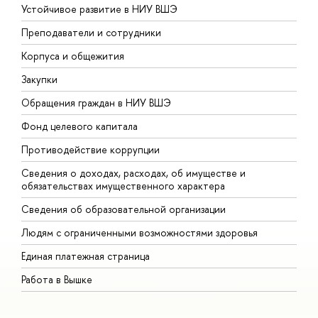
Устойчивое развитие в НИУ ВШЭ
О
Преподаватели и сотрудники
П
Корпуса и общежития
В
Закупки
П
Обращения граждан в НИУ ВШЭ
А
Фонд целевого капитала
Д
Противодействие коррупции
Ц
Сведения о доходах, расходах, об имуществе и
Б
обязательствах имущественного характера
О
Сведения об образовательной организации
О
Людям с ограниченными возможностями здоровья
Единая платежная страница
Работа в Вышке