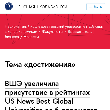
ВЫСШАЯ ШКОЛА БИЗНЕСА
Меню
Национальный исследовательский университет «Высшая
школа экономики»
Факультеты
Высшая школа
бизнеса
Новости
Тема «достижения»
ВШЭ увеличила
присутствие в рейтингах
US News Best Global
Universities до 6 предметов