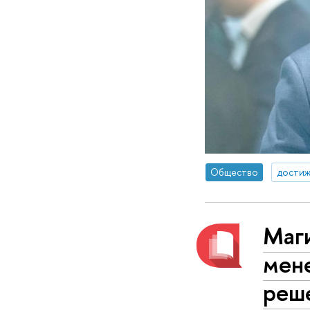
Общество
достиж
Маг
мен
реш