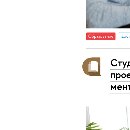
Образование
дос
Сту
прое
мен