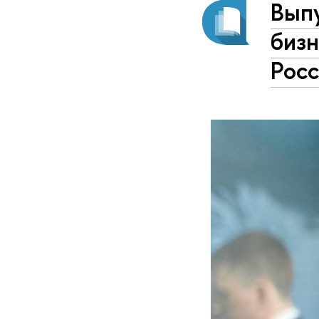
Вып
биз
Рос