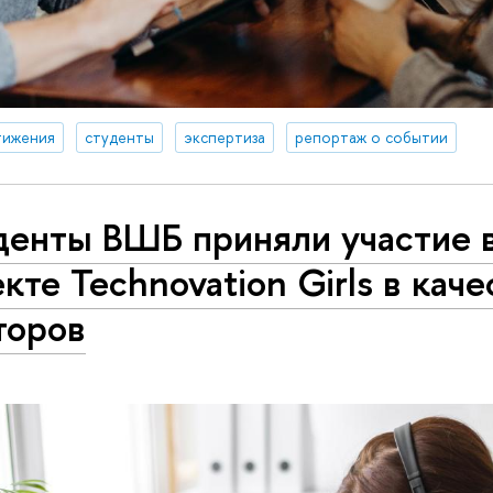
тижения
студенты
экспертиза
репортаж о событии
денты ВШБ приняли участие 
кте Technovation Girls в каче
торов