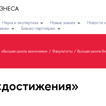
ЗНЕСА
Наука и экспертиза
Новые знания
Новости 
никам
Бизнес-партнерам
т «Высшая школа экономики»
Факультеты
Высшая школа б
«достижения»