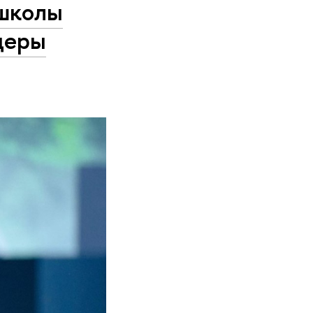
 школы
деры