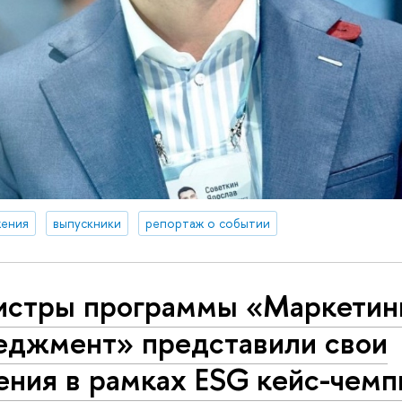
ения
выпускники
репортаж о событии
истры программы «Маркетин
еджмент» представили свои
ения в рамках ESG кейс-чемп