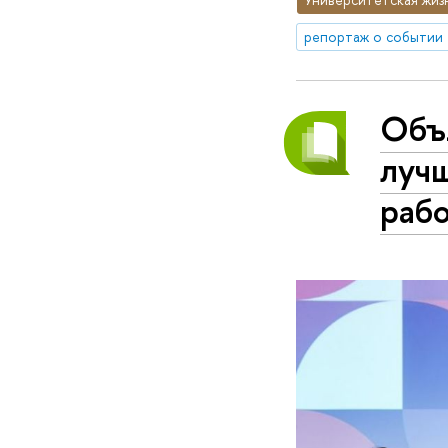
репортаж о событии
Объ
луч
рабо