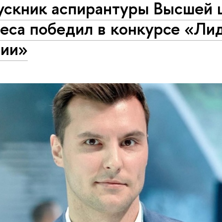
ускник аспирантуры Высшей
неса победил в конкурсе «Ли
сии»