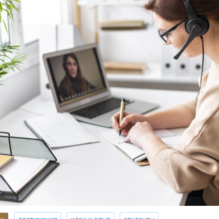
нь
достижения
идеи и опыт
студенты