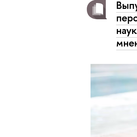
Вып
пер
наук
мне