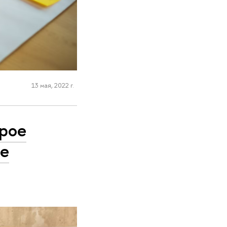
13 мая, 2022 г.
орое
те