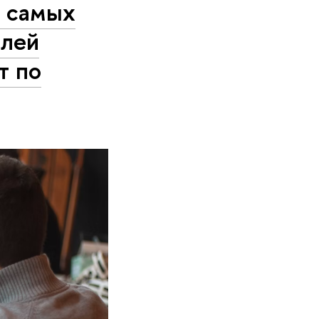
0 самых
елей
т по