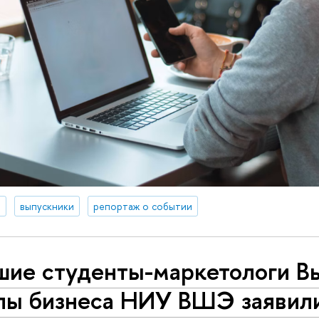
я
выпускники
репортаж о событии
шие студенты-маркетологи В
лы бизнеса НИУ ВШЭ заявили