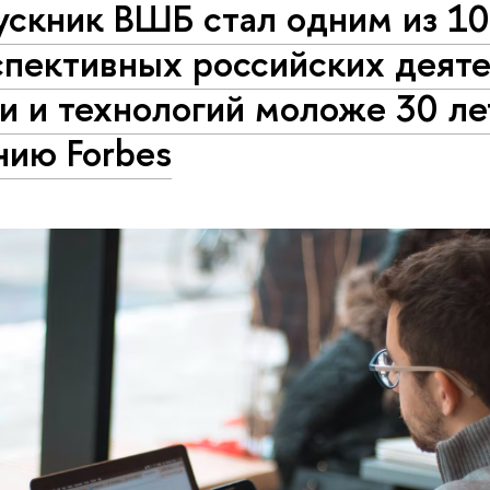
ускник ВШБ стал одним из 1
спективных российских деят
и и технологий моложе 30 ле
нию Forbes