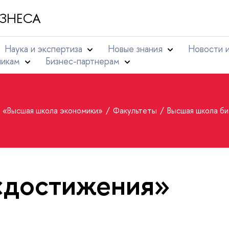
ЗНЕСА
Наука и экспертиза
Новые знания
Новости 
никам
Бизнес-партнерам
т «Высшая школа экономики»
Факультеты
Высшая школа б
«достижения»