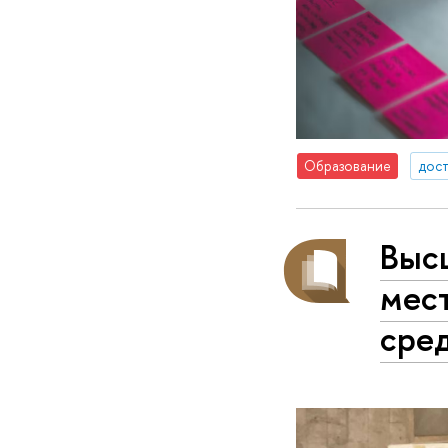
Образование
дос
Высш
мест
сре