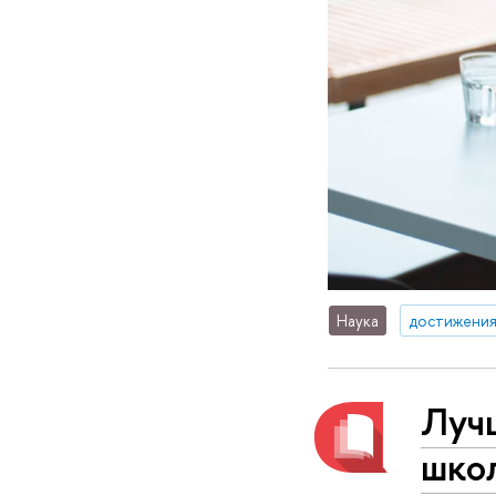
Наука
достижени
Луч
шко