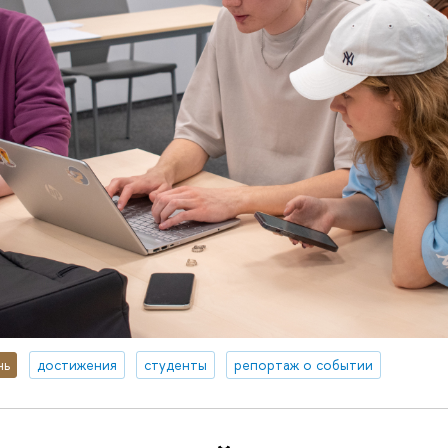
нь
достижения
студенты
репортаж о событии