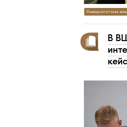
Университетская жиз
В В
инт
кей