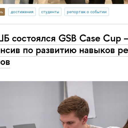
нь
достижения
студенты
репортаж о событии
ШБ состоялся GSB Case Cup 
енсив по развитию навыков р
сов