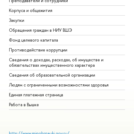
Преподаватели и сотрудники
П
Корпуса и общежития
В
Закупки
П
Обращения граждан в НИУ ВШЭ
А
Фонд целевого капитала
Д
Противодействие коррупции
Ц
Сведения о доходах, расходах, об имуществе и
Б
обязательствах имущественного характера
О
Сведения об образовательной организации
О
Людям с ограниченными возможностями здоровья
Единая платежная страница
Работа в Вышке
http://www.minobrnauki.gov.ru/