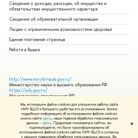
Сведения о доходах, расходах, об имуществе и
Б
обязательствах имущественного характера
О
Сведения об образовательной организации
О
Людям с ограниченными возможностями здоровья
Единая платежная страница
Работа в Вышке
http://www.minobrnauki.gov.ru/
Министерство науки и высшего образования РФ
https://edu.gov.ru/
Министерство просвещения РФ
https://elearning.hse.ru/mooc
Мы используем файлы cookies для улучшения работы сайта
Массовые открытые онлайн-курсы
НИУ ВШЭ и большего удобства его использования. Более
подробную информацию об использовании файлов cookies
можно найти
здесь
, наши правила обработки персональных
данных –
здесь
. Продолжая пользоваться сайтом, вы
✖
© НИУ ВШЭ 1993–2026
Адреса и контакты
Условия
подтверждаете, что были проинформированы об
использования материалов
Политика конфиденциальности
Карта
использовании файлов cookies сайтом НИУ ВШЭ и согласны
сайта
с нашими правилами обработки персональных данных. Вы