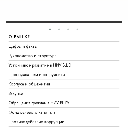
О ВЫШКЕ
Цифры и факты
Л
Руководство и структура
Д
Устойчивое развитие в НИУ ВШЭ
О
Преподаватели и сотрудники
П
Корпуса и общежития
В
Закупки
П
Обращения граждан в НИУ ВШЭ
А
Фонд целевого капитала
Д
Противодействие коррупции
Ц