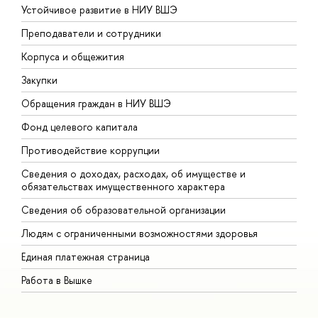
Устойчивое развитие в НИУ ВШЭ
О
Преподаватели и сотрудники
П
Корпуса и общежития
В
Закупки
П
Обращения граждан в НИУ ВШЭ
А
Фонд целевого капитала
Д
Противодействие коррупции
Ц
Сведения о доходах, расходах, об имуществе и
Б
обязательствах имущественного характера
О
Сведения об образовательной организации
О
Людям с ограниченными возможностями здоровья
Единая платежная страница
Работа в Вышке