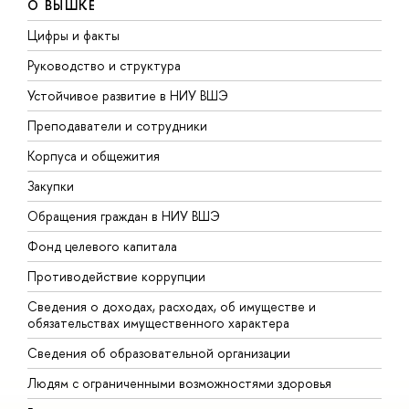
О ВЫШКЕ
Цифры и факты
Л
Руководство и структура
Д
Устойчивое развитие в НИУ ВШЭ
О
Преподаватели и сотрудники
П
Корпуса и общежития
В
Закупки
П
Обращения граждан в НИУ ВШЭ
А
Фонд целевого капитала
Д
Противодействие коррупции
Ц
Сведения о доходах, расходах, об имуществе и
Б
обязательствах имущественного характера
О
Сведения об образовательной организации
О
Людям с ограниченными возможностями здоровья