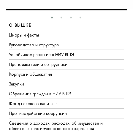
О ВЫШКЕ
Цифры и факты
Л
Руководство и структура
Д
Устойчивое развитие в НИУ ВШЭ
О
Преподаватели и сотрудники
П
Корпуса и общежития
В
Закупки
П
Обращения граждан в НИУ ВШЭ
А
Фонд целевого капитала
Д
Противодействие коррупции
Ц
Сведения о доходах, расходах, об имуществе и
Б
обязательствах имущественного характера
О