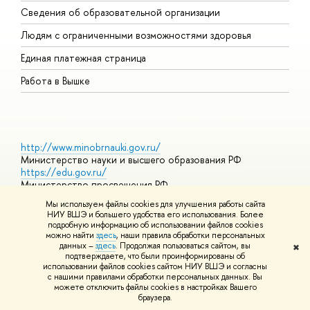
Сведения об образовательной организации
О
Людям с ограниченными возможностями здоровья
Единая платежная страница
Работа в Вышке
http://www.minobrnauki.gov.ru/
Министерство науки и высшего образования РФ
https://edu.gov.ru/
Министерство просвещения РФ
https://elearning.hse.ru/mooc
Мы используем файлы cookies для улучшения работы сайта
Массовые открытые онлайн-курсы
НИУ ВШЭ и большего удобства его использования. Более
подробную информацию об использовании файлов cookies
можно найти
здесь
, наши правила обработки персональных
данных –
здесь
. Продолжая пользоваться сайтом, вы
✖
© НИУ ВШЭ 1993–2026
Адреса и контакты
Условия
подтверждаете, что были проинформированы об
использования материалов
Политика конфиденциальности
Карта
использовании файлов cookies сайтом НИУ ВШЭ и согласны
сайта
с нашими правилами обработки персональных данных. Вы
Шрифты HSE Sans и HSE Slab разработаны в
Школе дизайна НИУ
можете отключить файлы cookies в настройках Вашего
ВШЭ
браузера.
Редактору