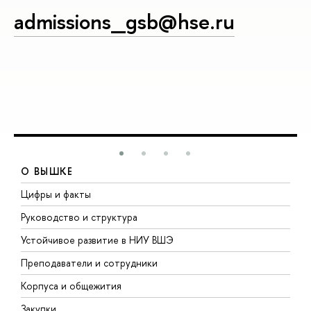
admissions_gsb@hse.ru
О ВЫШКЕ
Цифры и факты
Л
Руководство и структура
Д
Устойчивое развитие в НИУ ВШЭ
О
Преподаватели и сотрудники
П
Корпуса и общежития
В
Закупки
П