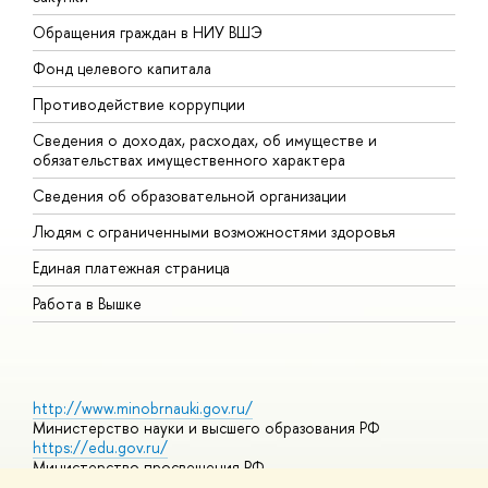
Обращения граждан в НИУ ВШЭ
А
Фонд целевого капитала
Д
Противодействие коррупции
Ц
Сведения о доходах, расходах, об имуществе и
Б
обязательствах имущественного характера
О
Сведения об образовательной организации
О
Людям с ограниченными возможностями здоровья
Единая платежная страница
Работа в Вышке
http://www.minobrnauki.gov.ru/
Министерство науки и высшего образования РФ
https://edu.gov.ru/
Министерство просвещения РФ
https://elearning.hse.ru/mooc