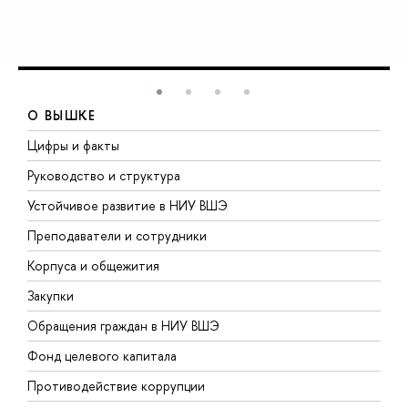
О ВЫШКЕ
Цифры и факты
Л
Руководство и структура
Д
Устойчивое развитие в НИУ ВШЭ
О
Преподаватели и сотрудники
П
Корпуса и общежития
В
Закупки
П
Обращения граждан в НИУ ВШЭ
А
Фонд целевого капитала
Д
Противодействие коррупции
Ц