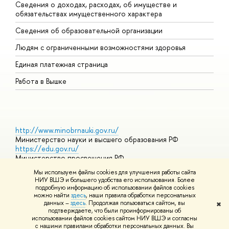
Сведения о доходах, расходах, об имуществе и
Б
обязательствах имущественного характера
О
Сведения об образовательной организации
О
Людям с ограниченными возможностями здоровья
Единая платежная страница
Работа в Вышке
http://www.minobrnauki.gov.ru/
Министерство науки и высшего образования РФ
https://edu.gov.ru/
Министерство просвещения РФ
https://elearning.hse.ru/mooc
Мы используем файлы cookies для улучшения работы сайта
Массовые открытые онлайн-курсы
НИУ ВШЭ и большего удобства его использования. Более
подробную информацию об использовании файлов cookies
можно найти
здесь
, наши правила обработки персональных
данных –
здесь
. Продолжая пользоваться сайтом, вы
✖
© НИУ ВШЭ 1993–2026
Адреса и контакты
Условия
подтверждаете, что были проинформированы об
использования материалов
Политика конфиденциальности
Карта
использовании файлов cookies сайтом НИУ ВШЭ и согласны
сайта
с нашими правилами обработки персональных данных. Вы